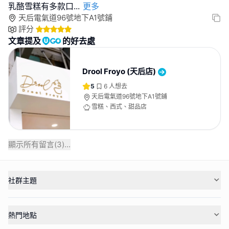
乳酪雪糕有多款口
...
更多
天后電氣道96號地下A1號鋪
評分
文章提及
的好去處
Drool Froyo (天后店)
5
6
人想去
天后電氣道96號地下A1號鋪
雪糕、西式、甜品店
顯示所有留言(
3
)...
社群主題
熱門地點