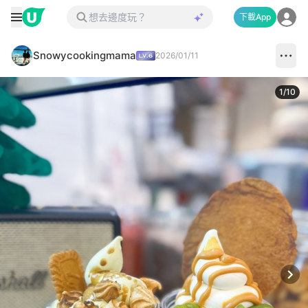
下載App
Snowycookingmama
2026/01/11
1
/
10
Next