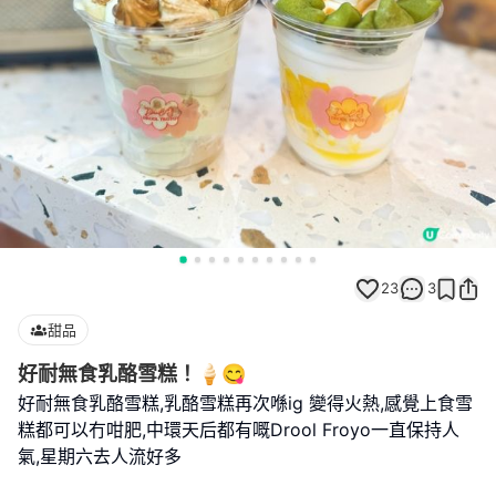
23
3
甜品
好耐無食乳酪雪糕！🍦😋
好耐無食乳酪雪糕,乳酪雪糕再次喺ig 變得火熱,感覺上食雪
糕都可以冇咁肥,中環天后都有嘅Drool Froyo一直保持人
氣,星期六去人流好多