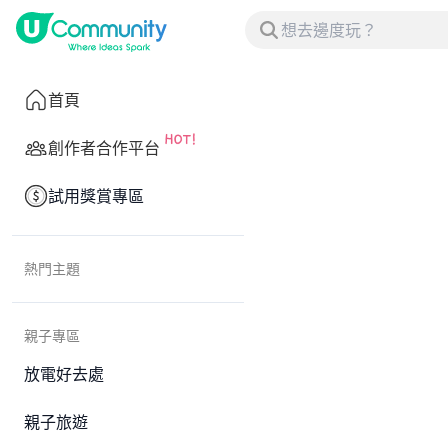
首頁
創作者合作平台
試用獎賞專區
熱門主題
親子專區
放電好去處
親子旅遊