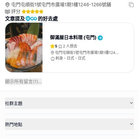
屯門屯順街1號屯門市廣場1期1樓1246-1266號舖
評分
文章提及
的好去處
御滿屋日本料理 (屯門)
5
2
人想去
屯門屯順街1號屯門市廣場1期1樓1246-
1266號舖
刺身、日式、日式
顯示所有留言(
1
)...
社群主題
熱門地點