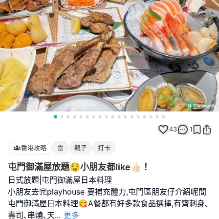
43
1
香港攻略
食
親子
打卡
屯門御滿屋放題🤤小朋友都like👍🏻！
日式放題|屯門御滿屋日本料理
小朋友去完playhouse 要補充體力,屯門區朋友仔介紹呢間
屯門御滿屋日本料理😋A餐都有好多款食品選擇,有齊刺身､
壽司､串燒､天
...
更多