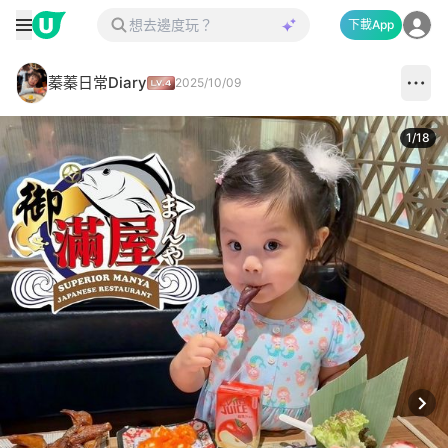
下載App
蓁蓁日常Diary
2025/10/09
1
/
18
Next