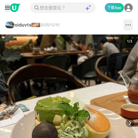
下載App
oiduvts
2025/12/15
1
/
3
Next