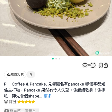
0
0
旅遊攻略
食
PHI Coffee & Pancake, 見餐廳名有pancake 呢個字都知
係主打啦，Pancake 果然冇令人失望，係超級軟身！係擺
咗一陣先食個shape
...
更多
評分
發表第一個留言...