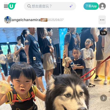
下載App
angelchanamira
2025/08/27
1
/
4
Next