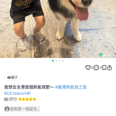
0
0
親子
我想去全港首個熱氣球節～
#維港熱氣球之旅
#UCreatorHK
評分
發表第一個留言...