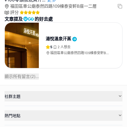
福田區車公廟泰然四路109棟泰安軒B座一二層
評分
文章提及
的好去處
湯悅溫泉汗蒸
5
2
人想去
福田區車公廟泰然四路109棟泰安軒B座
一二層
顯示所有留言(
2
)...
社群主題
熱門地點