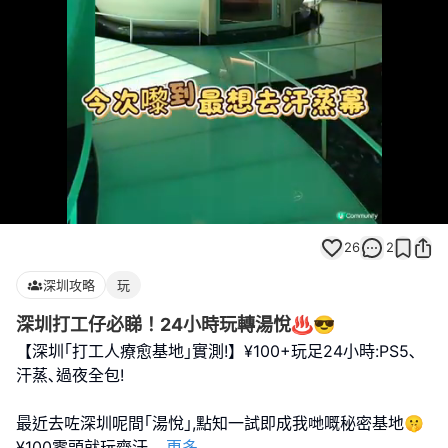
Loaded
:
Unmute
100.00%
26
2
深圳攻略
玩
深圳打工仔必睇！24小時玩轉湯悅♨️😎
【深圳｢打工人療愈基地｣實測!】¥100+玩足24小時:PS5､
汗蒸､過夜全包!
最近去咗深圳呢間｢湯悅｣,點知一試即成我哋嘅秘密基地🤫
¥100零頭就玩齊汗
...
更多