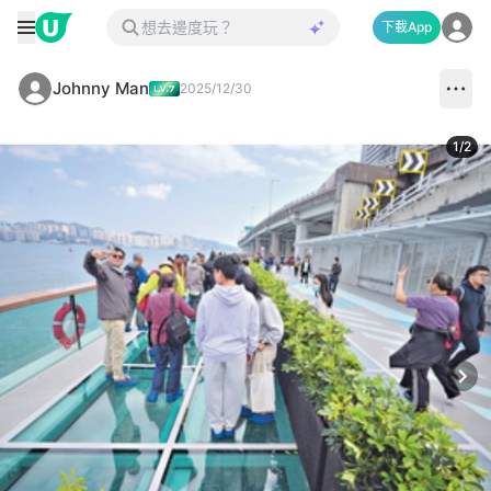
下載App
Johnny Man
2025/12/30
1
/
2
Next