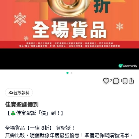
2
1
著數報料
佳寶聖誕價到
【🎄佳宝聖誕「價」到！】
全場貨品【一律 8折】 賀聖誕！
無需比較，呢個就係年度最強優惠！準備定你嘅購物清單，