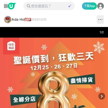
下載App
Ada Ho
2025/12/25
1
/
2
Next