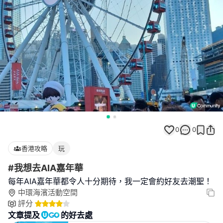
0
0
香港攻略
玩
#我想去AIA嘉年華
每年AIA嘉年華都令人十分期待，我一定會約好友去潮聖！
中環海濱活動空間
評分
文章提及
的好去處