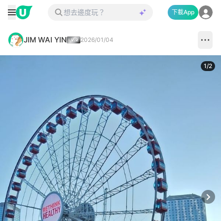
下載App
JIM WAI YIN
2026/01/04
1
/
2
Next