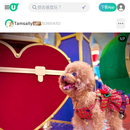
下載App
Tamsally
2026/04/02
1
/
7
Next