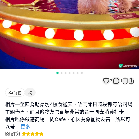
3
1
寵物
狗
相片一至四為朗豪坊4樓食通天、唔同節日時段都有唔同嘅
主題佈置、而且寵物友善商場非常適合一同去消費打卡
相片唔係啟德商場一間Cafe、亦因為係寵物友善，所以可
以帶
...
更多
評分