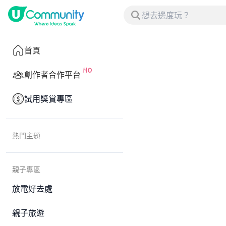
首頁
創作者合作平台
試用獎賞專區
熱門主題
親子專區
放電好去處
親子旅遊