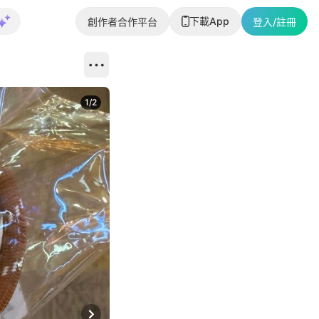
下載App
創作者合作平台
登入/註冊
1
/
2
即睇更多社