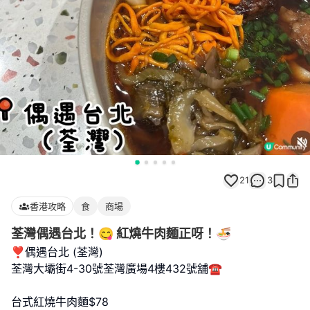
21
3
香港攻略
食
商場
荃灣偶遇台北！😋 紅燒牛肉麵正呀！🍜
❣️偶遇台北 (荃灣)
荃灣大壩街4-30號荃灣廣場4樓432號舖☎️
台式紅燒牛肉麵$78