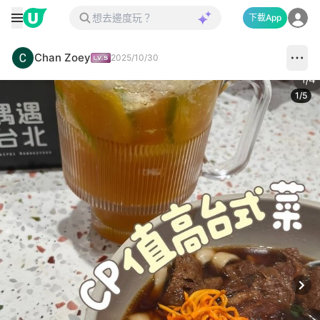
下載App
Chan Zoey
2025/10/30
1
/
5
Next