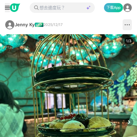
下載App
Jenny Ky
2025/12/17
1
/
3
Next