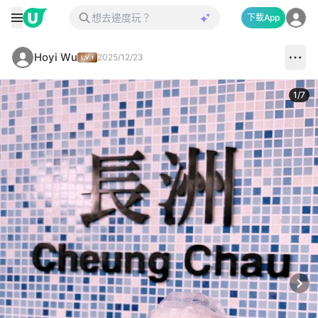
下載App
Hoyi Wu
2025/12/23
1
/
7
Next