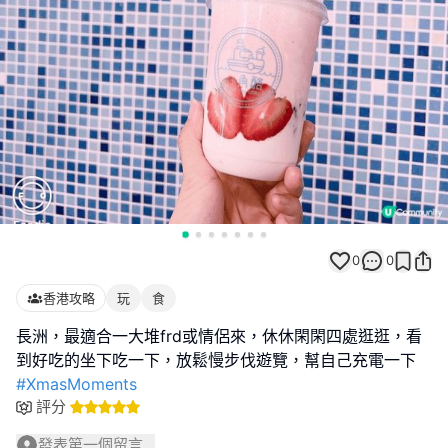
0
0
香港攻略
玩
食
長洲，最適合一大堆frd或情侶來，休休閑閑四處逛逛，看
#XmasMoments
評分
發表第一個留言...