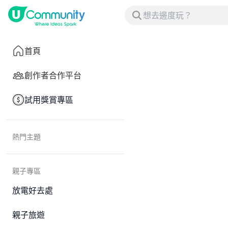
首頁
創作者合作平台
試用獎賞專區
熱門主題
親子專區
放電好去處
親子旅遊