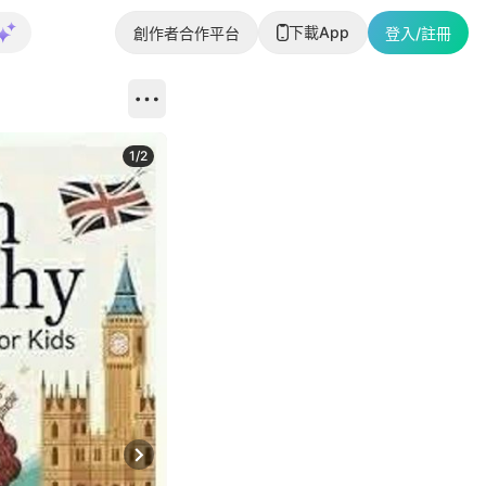
下載App
創作者合作平台
登入/註冊
1
/
2
即睇更多社
Next slide