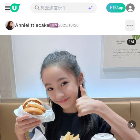
下載App
Annielittlecake
2025/10/26
1
/
4
Next