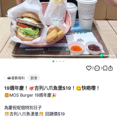
2
0
著數報料
飲食
19週年慶！🐙吉列八爪魚堡$19！😋快啲嚟！
🍔MOS Burger 19週年慶🎉
為慶祝呢個特別日子
🎊吉列八爪魚漢堡🎊 回饋價$19