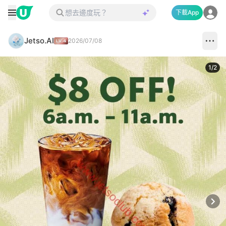
下載App
Jetso.AI
2026/07/08
1
/
2
Next