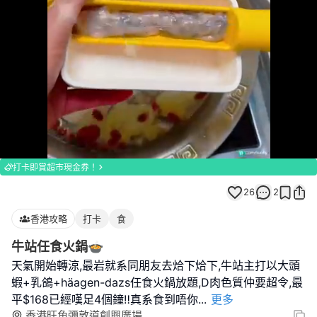
Loaded
:
Unmute
100.00%
打卡即賞超市現金券！
26
2
香港攻略
打卡
食
牛站任食火鍋🍲
天氣開始轉涼,最岩就系同朋友去烚下烚下,牛站主打以大頭
蝦+乳鴿+häagen-dazs任食火鍋放題,D肉色質仲要超令,最
平$168已經嘆足4個鐘‼️真系食到唔你
...
更多
香港旺角彌敦道創興廣場