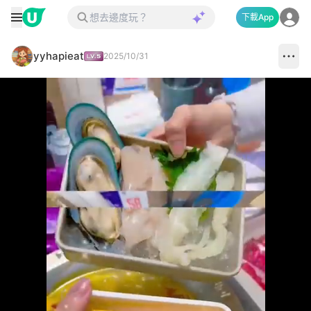
下載App
yyhapieat
2025/10/31