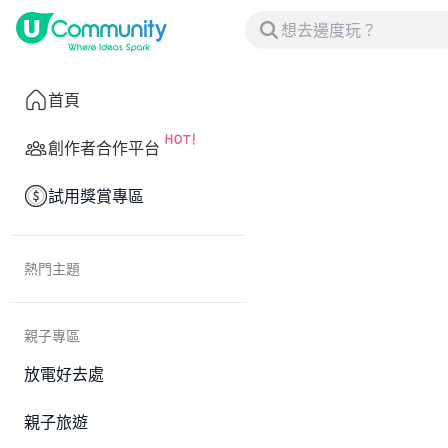
首頁
創作者合作平台
試用獎賞專區
熱門主題
親子專區
放電好去處
親子旅遊