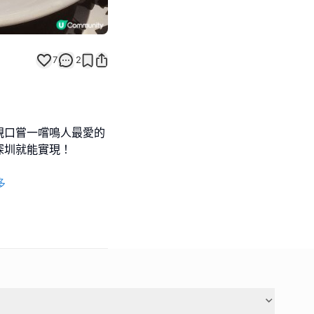
7
2
親口嘗一嚐鳴人最愛的
深圳就能實現！
多