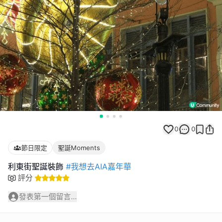
0
0
節日限定
聖誕Moments
利東街聖誕裝飾
#我想去AIA嘉年華
評分
發表第一個留言...