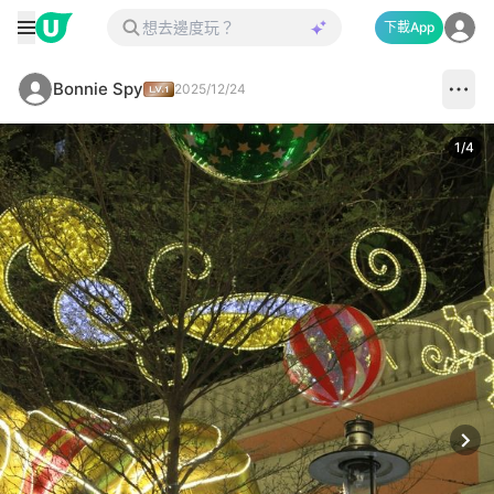
下載App
Bonnie Spy
2025/12/24
1
/
4
Next