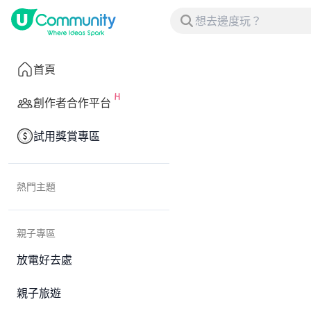
首頁
創作者合作平台
試用獎賞專區
熱門主題
親子專區
放電好去處
親子旅遊