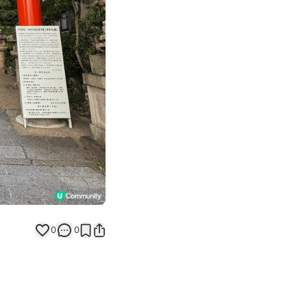
Next slide
0
0