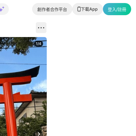
下載App
創作者合作平台
登入/註冊
1
/
4