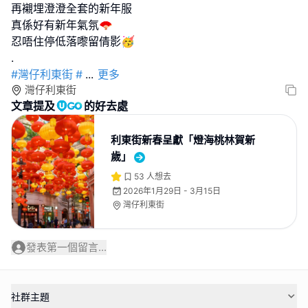
再襯埋澄澄全套的新年服
真係好有新年氣氛🪭
忍唔住停低落嚟留倩影🥳
#灣仔利東街
#
...
更多
灣仔利東街
文章提及
的好去處
利東街新春呈獻「燈海桃林賀新
歲」
53
人想去
2026年1月29日 - 3月15日
灣仔利東街
發表第一個留言...
社群主題