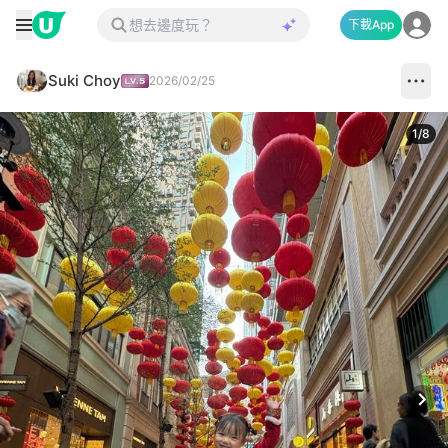
下載App
Suki Choy
2026/02/25
1
/
8
Next