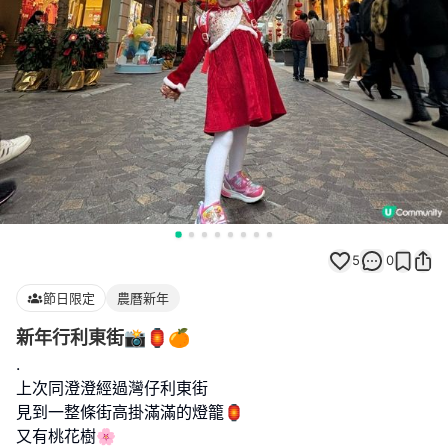
5
0
節日限定
農曆新年
新年行利東街📸🏮🍊
.
上次同澄澄經過灣仔利東街
見到一整條街高掛滿滿的燈籠🏮
又有桃花樹🌸