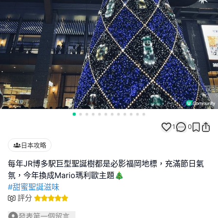
1
0
日本攻略
每年JR博多駅巨型聖誕樹都是必影福岡地標，充滿節日氣
#甜蜜聖誕滋味
評分
發表第一個留言...