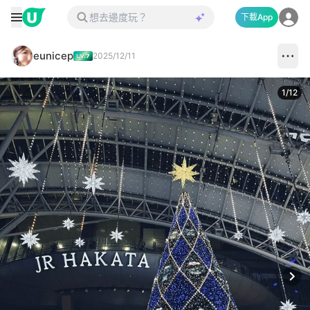
下載App
eunicep
2025/12/11
1
/
12
Next