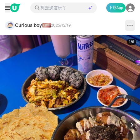
下載App
Curious boy
2025/12/19
1
/
6
Next