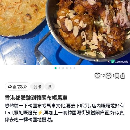
12
1
香港攻略
打卡
食
香港都體驗到韓國布帳馬車
想體驗一下韓國布帳馬車文化,要去下呢到｡店內嘅環境好有
feel,霓虹嘅燈光⚡️,再加上一啲韓國嘅街邊鐵閘佈置,好似真
係去咗一轉韓國地攤咁｡