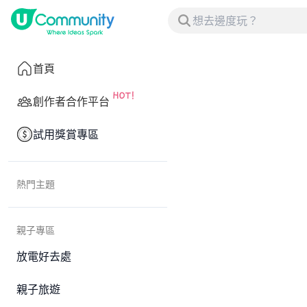
首頁
創作者合作平台
試用獎賞專區
熱門主題
親子專區
放電好去處
親子旅遊