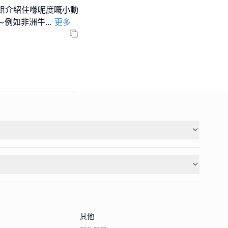
姐介紹住喺呢度嘅小動
~例如非洲牛
...
更多
其他