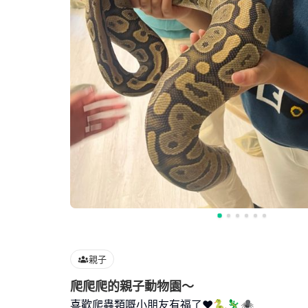
親子
爬爬爬的親子動物園～
喜歡爬蟲類嘅小朋友有福了❤️🐍🦎🕷️