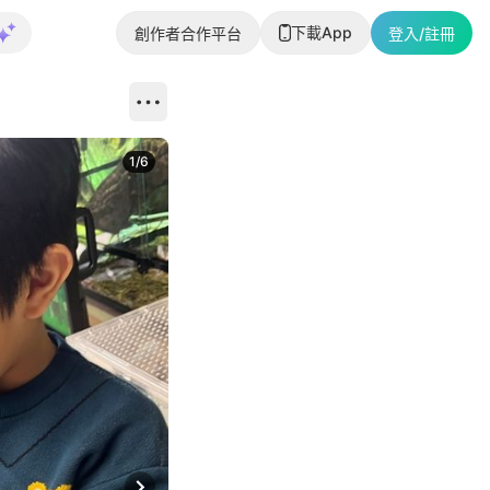
下載App
創作者合作平台
登入/註冊
1
/
6