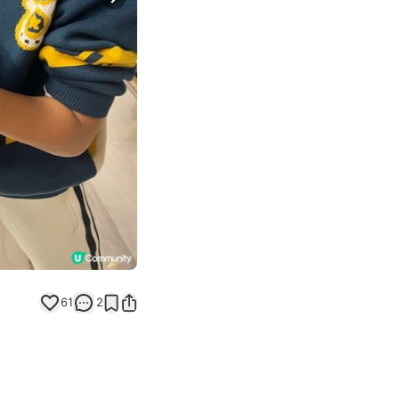
Next slide
61
2