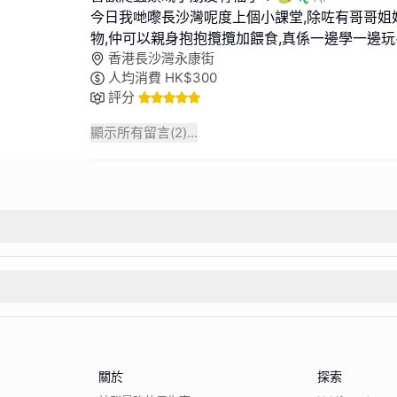
今日我哋嚟長沙灣呢度上個小課堂,除咗有哥哥姐
物,仲可以親身抱抱攬攬加餵食,真係一邊學一邊玩
香港長沙灣永康街
人均消費
HK$
300
評分
顯示所有留言(
2
)...
關於
探索