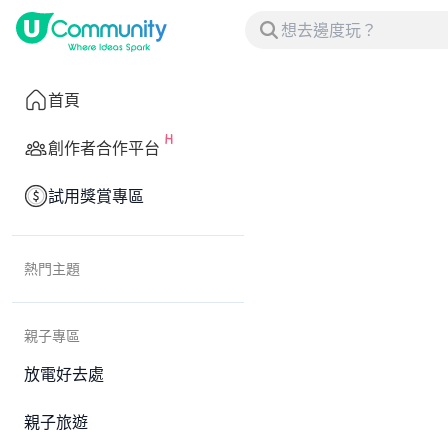
首頁
創作者合作平台
試用獎賞專區
熱門主題
親子專區
放電好去處
親子旅遊