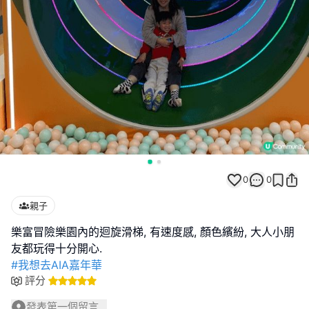
0
0
親子
樂富冒險樂園內的迴旋滑梯, 有速度感, 顏色繽紛, 大人小朋
#我想去AIA嘉年華
評分
發表第一個留言...