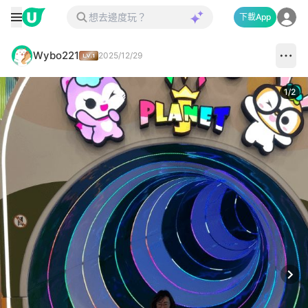
下載App
Wybo221
2025/12/29
1
/
2
Next