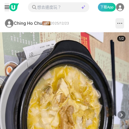
下載App
Ching Ho Chu
2025/12/23
1
/
2
Next