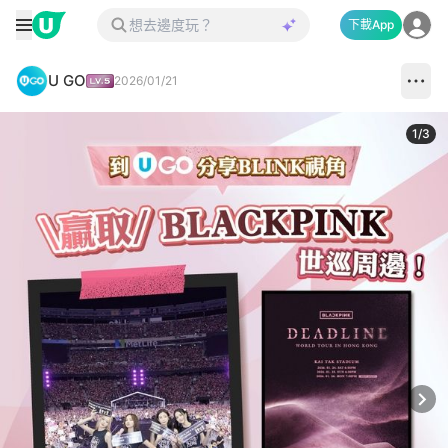
下載App
U GO
2026/01/21
1
/
3
Next