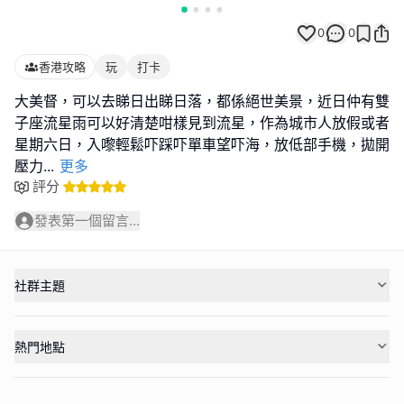
0
0
香港攻略
玩
打卡
大美督，可以去睇日出睇日落，都係絕世美景，近日仲有雙
子座流星雨可以好清楚咁樣見到流星，作為城市人放假或者
星期六日，入嚟輕鬆吓踩吓單車望吓海，放低部手機，拋開
壓力
...
更多
評分
發表第一個留言...
社群主題
熱門地點