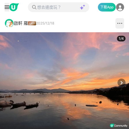
下載App
啟軒 羅
2025/12/18
1
/
4
Next