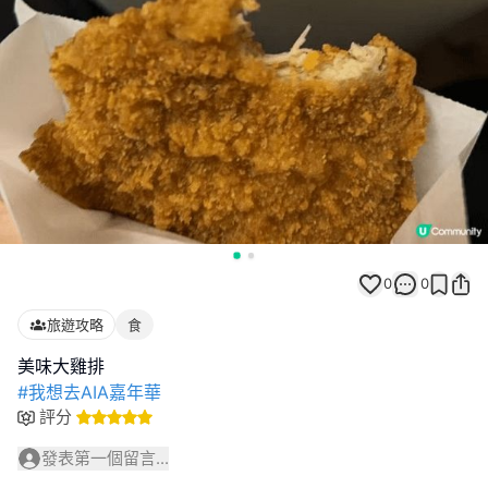
0
0
旅遊攻略
食
#我想去AIA嘉年華
評分
發表第一個留言...