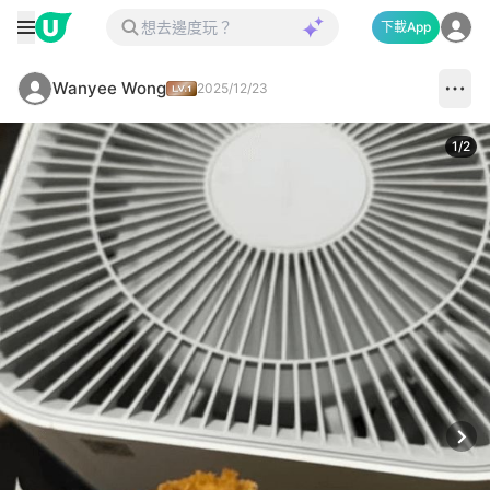
下載App
Wanyee Wong
2025/12/23
1
/
2
Next