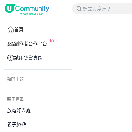
首頁
創作者合作平台
試用獎賞專區
熱門主題
親子專區
放電好去處
親子旅遊