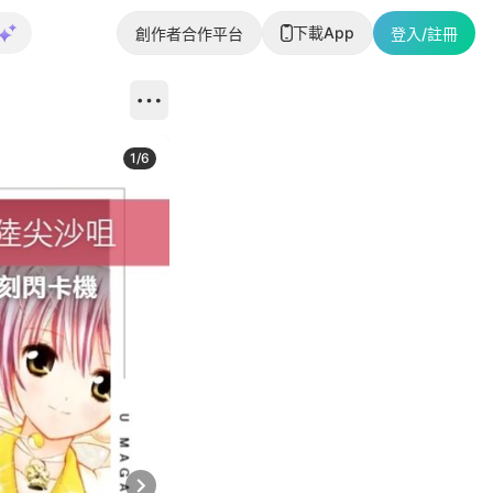
下載App
創作者合作平台
登入/註冊
1
/
6