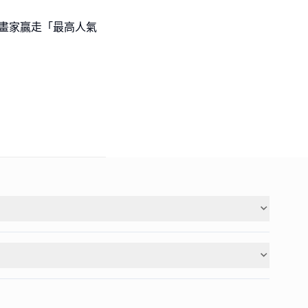
l級小畫家贏走「最高人氣