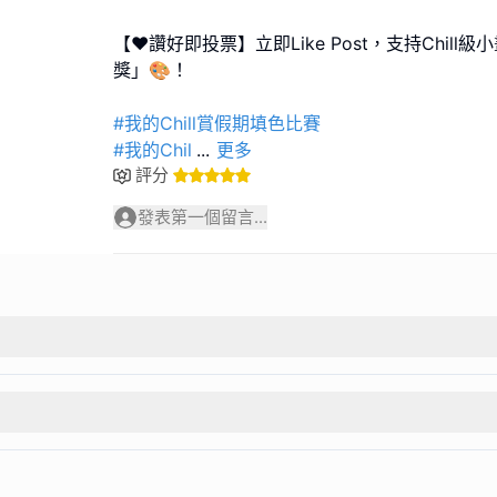
【❤️讚好即投票】立即Like Post，支持Chil
獎」🎨！
#我的Chill賞假期填色比賽
#我的Chil
...
更多
評分
發表第一個留言...