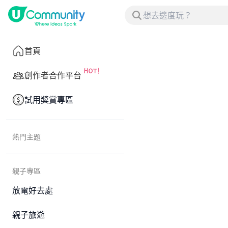
首頁
創作者合作平台
試用獎賞專區
熱門主題
親子專區
放電好去處
親子旅遊