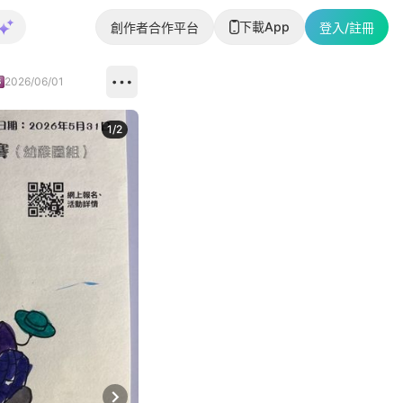
下載App
創作者合作平台
登入/註冊
2026/06/01
1
/
2
即睇更多社