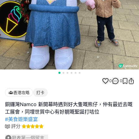
0
0
香港攻略
打卡
銅鑼灣Namco 新開幕時遇到好大隻嘅熊仔，仲有最近去嘅
#美食遊樂盛宴
評分
發表第一個留言...