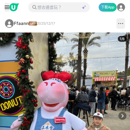
下載App
Ffaann
2025/12/17
1
/
6
Next