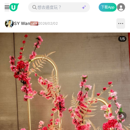
下載App
SY Wan
2026/02/02
1
/
5
Next