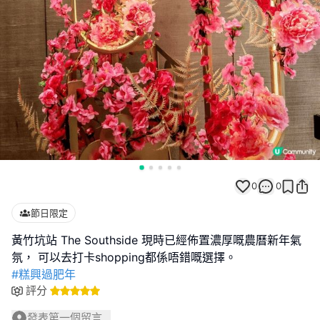
0
0
節日限定
黃竹坑站 The Southside 現時已經佈置濃厚嘅農曆新年氣
#糕興過肥年
評分
發表第一個留言...