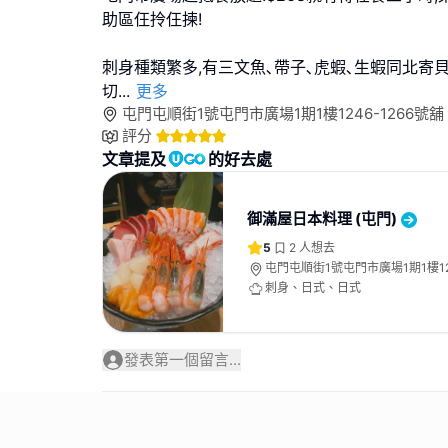
助區仼拎仼揀!
刺身種類繁多,有三文魚､帶子､虎蝦､生蝦同北寄貝
切
...
更多
屯門屯順街1號屯門市廣場1期1樓1246-1266號舖
評分
文章提及
的好去處
御滿屋日本料理 (屯門)
5
2
人想去
屯門屯順街1號屯門市廣場1期1樓124
刺身、日式、日式
發表第一個留言...