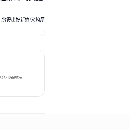
,食得出好新鮮!又夠厚
6-1266號舖