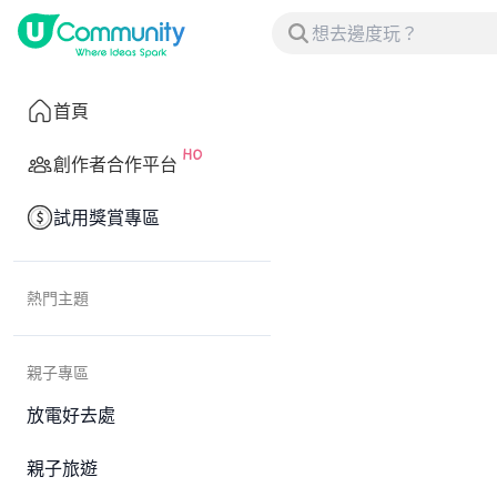
首頁
創作者合作平台
試用獎賞專區
熱門主題
親子專區
放電好去處
親子旅遊