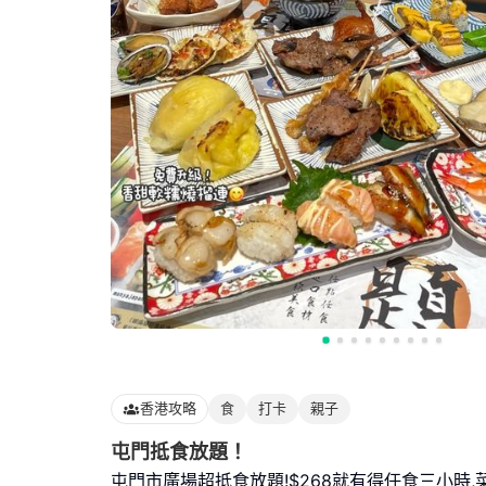
香港攻略
食
打卡
親子
屯門抵食放題！
屯門市廣場超抵食放題!$268就有得任食三小時,