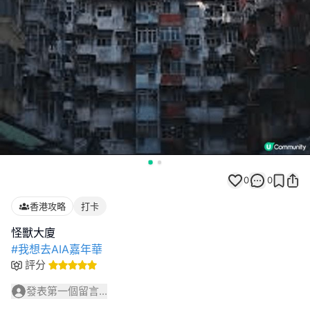
0
0
香港攻略
打卡
#我想去AIA嘉年華
評分
發表第一個留言...