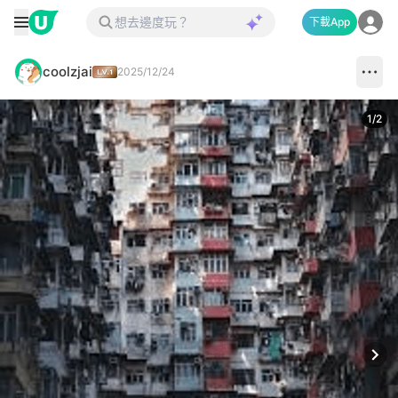
下載App
coolzjai
2025/12/24
1
/
2
Next