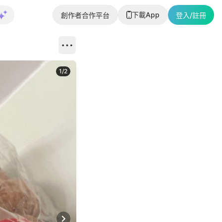
下載App
創作者合作平台
登入/註冊
1
/
2
即睇更多社