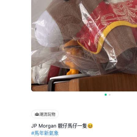
潮流玩物
#馬年新氣象