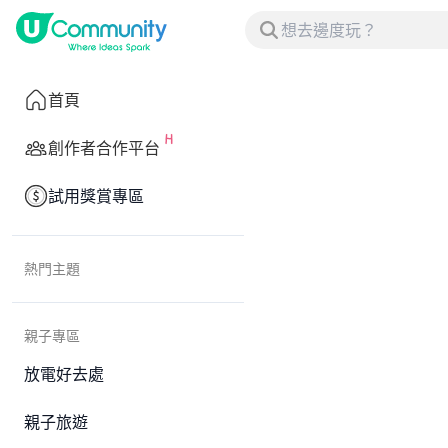
首頁
創作者合作平台
試用獎賞專區
熱門主題
親子專區
放電好去處
親子旅遊