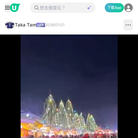
下載App
Taka Tam
2026/01/21