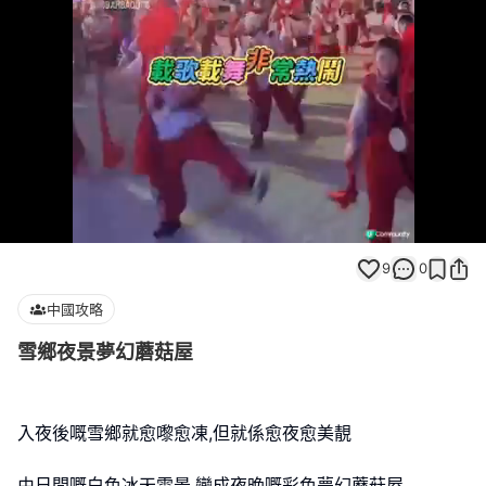
Loaded
:
Unmute
100.00%
9
0
中國攻略
雪鄉夜景夢幻蘑菇屋
入夜後嘅雪鄉就愈嚟愈凍,但就係愈夜愈美靚
由日間嘅白色冰天雪景,變成夜晚嘅彩色夢幻蘑菇屋