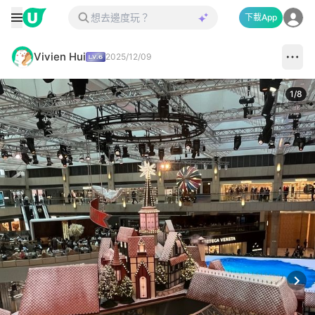
下載App
Vivien Hui
2025/12/09
1
/
8
Next