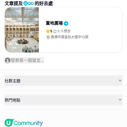
文章提及
的好去處
置地廣場
5
5
人想去
香港中環皇后大道中15號
發表第一個留言...
社群主題
熱門地點