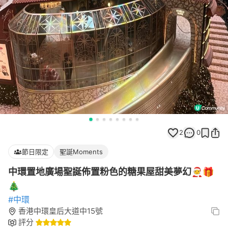
2
0
節日限定
聖誕Moments
中環置地廣場聖誕佈置粉色的糖果屋甜美夢幻🧑‍🎄🎁
🎄
#中環
香港中環皇后大道中15號
評分