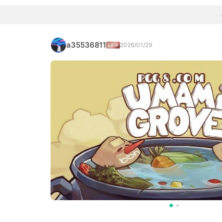
a35536811
2026/01/29