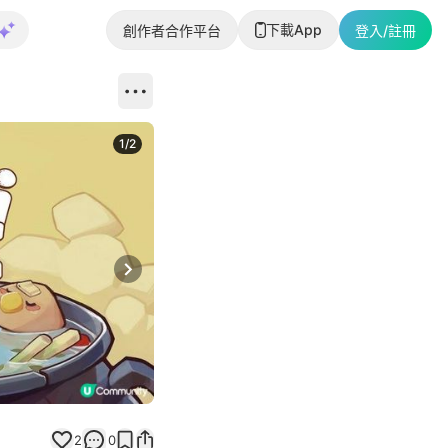
下載App
創作者合作平台
登入/註冊
1
/
2
即睇更多社
Next slide
返回帖文
2
0