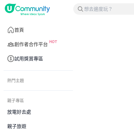
首頁
創作者合作平台
試用獎賞專區
熱門主題
親子專區
放電好去處
親子旅遊