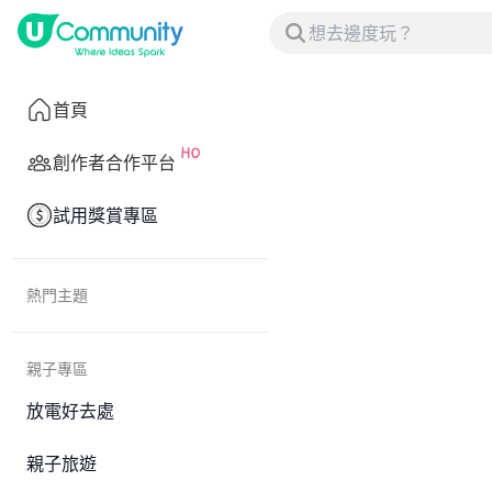
首頁
創作者合作平台
試用獎賞專區
熱門主題
親子專區
放電好去處
親子旅遊