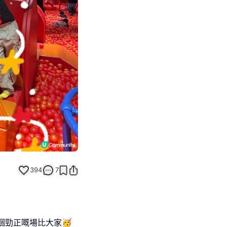
Next slide
394
7
個勁正嘅場比大家🥳