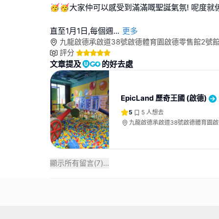
🥳🥳大家仲可以感受到滿滿嘅聖誕氣氛! 呢度就係啟德 
直至1月1日,每個週
...
更多
九龍啟德承啟道38號啟德體育園啟德零售館2號館
評分
文章提及
的好去處
EpicLand 歷奇王國 (啟德)
5
5
人想去
九龍啟德承啟道38號啟德體育園啟
4樓
顯示所有留言(
7
)...