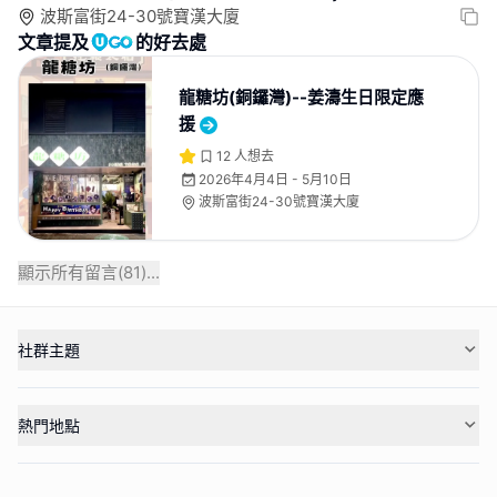
波斯富街24-30號寶漢大廈
文章提及
的好去處
龍糖坊(銅鑼灣)--姜濤生日限定應
援
12
人想去
2026年4月4日 - 5月10日
波斯富街24-30號寶漢大廈
顯示所有留言(
81
)...
社群主題
熱門地點