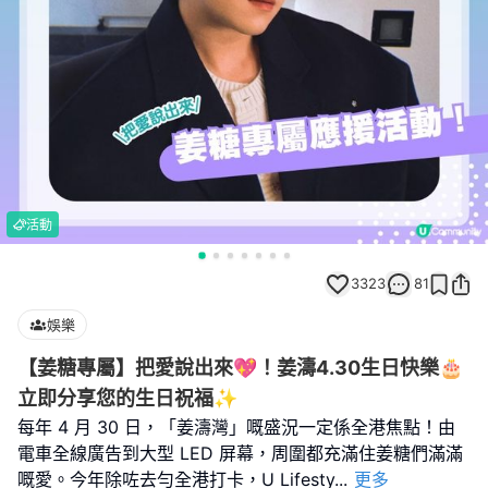
活動
3323
81
娛樂
【姜糖專屬】把愛說出來💖！姜濤4.30生日快樂🎂
立即分享您的生日祝福✨
每年 4 月 30 日，「姜濤灣」嘅盛況一定係全港焦點！由
電車全線廣告到大型 LED 屏幕，周圍都充滿住姜糖們滿滿
嘅愛。今年除咗去勻全港打卡，U Lifesty
...
更多