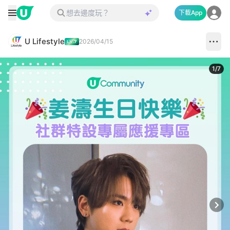
下載App
U Lifestyle
2026/04/15
1
/
7
Next