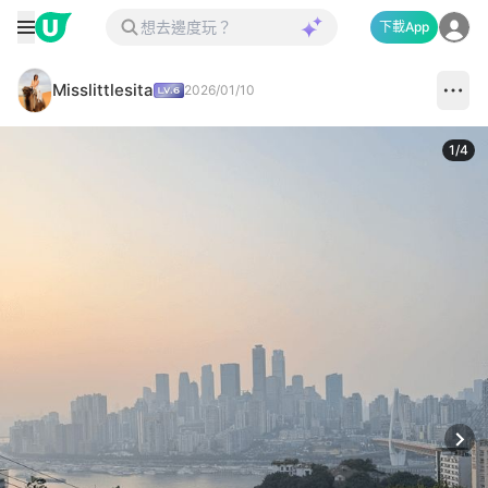
下載App
Misslittlesita
2026/01/10
1
/
4
Next