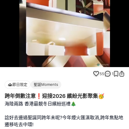
Loaded
:
Unmute
100.00%
55
1
節日限定
聖誕Moments
跨年倒數注意❗️迎接2026 繽紛光影聚集🥳
海陸兩路 香港最靚冬日繽紛巡禮🎄
諗好去邊過聖誕同跨年未呢?今年煙火匯演取消,跨年焦點地
遷移咗去中環!