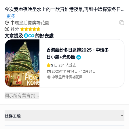
今次我哋夜晚坐水上的士欣賞維港夜景,再到中環探索冬日
...
更多
中環皇后像廣場花園
評分
文章提及
的好去處
香港繽紛冬日巡禮2025 - 中環冬
日小鎮+光影匯
5
284
人想去
2025年11月14日 - 12月31日
中環皇后像廣場花園
顯示所有留言(
1
)...
社群主題