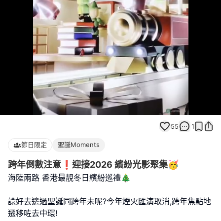
Loaded
:
Unmute
100.00%
55
1
節日限定
聖誕Moments
跨年倒數注意❗️迎接2026 繽紛光影聚集🥳
海陸兩路 香港最靚冬日繽紛巡禮🎄
諗好去邊過聖誕同跨年未呢?今年煙火匯演取消,跨年焦點地
遷移咗去中環!