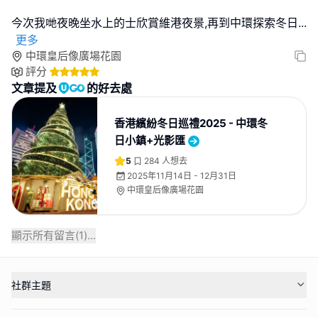
今次我哋夜晚坐水上的士欣賞維港夜景,再到中環探索冬日
...
更多
中環皇后像廣場花園
評分
文章提及
的好去處
香港繽紛冬日巡禮2025 - 中環冬
日小鎮+光影匯
5
284
人想去
2025年11月14日 - 12月31日
中環皇后像廣場花園
顯示所有留言(
1
)...
社群主題