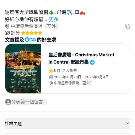
呢度有大型既聖誕樹🎄､飛機✈️､車🛻
好細心地仲有埋最
...
更多
中環皇后像廣場（室外）
評分
文章提及
的好去處
皇后像廣場 - Christmas Market
in Central 聖誕市集
5
17
人想去
2025年11月28日 - 2026年1月4日
中環皇后像廣場（室外）
發表第一個留言...
社群主題