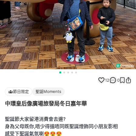
12
0
節日限定
聖誕Moments
中環皇后像廣場旅發局冬日嘉年華
聖誕節大家留港消費會去邊?
身為父母既你,唔少得搵唔同既聖誕燈飾同小朋友影相
感受下聖誕氣氛喇😍😍😍