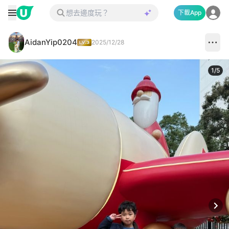
下載App
AidanYip0204
2025/12/28
1
/
5
Next