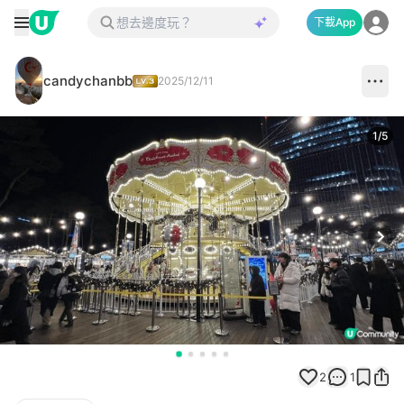
下載App
candychanbb
2025/12/11
1
/
5
Next
2
1