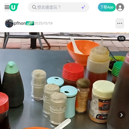
下載App
pfhon
2025/10/19
1
/
5
Next