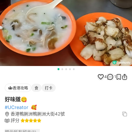
4
1
香港攻略
食
打卡
好味道😋
#UCreator
🥰
香港鴨脷洲鴨脷洲大街42號
評分