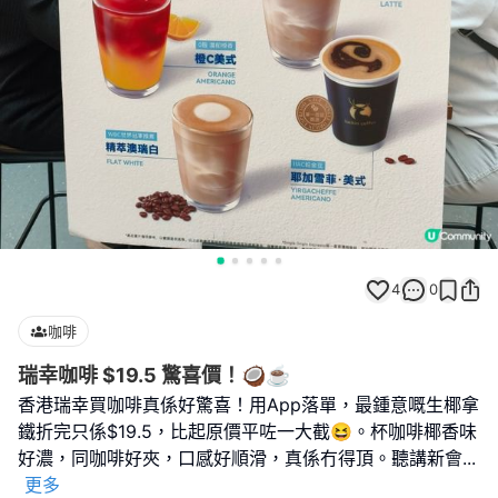
4
0
咖啡
瑞幸咖啡 $19.5 驚喜價！🥥☕️
香港瑞幸買咖啡真係好驚喜！用App落單，最鍾意嘅生椰拿
鐵折完只係$19.5，比起原價平咗一大截😆。杯咖啡椰香味
好濃，同咖啡好夾，口感好順滑，真係冇得頂。聽講新會
...
更多