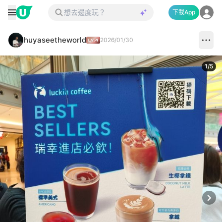
下載App
huyaseetheworld
2026/01/30
1
/
5
Next